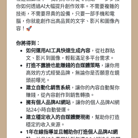
你如何透過AI大幅提升創作效率。不需要複雜的
技術，不需要昂貴的設備，只要一部手機和電
腦，你就能創作出高品質的文字、影片和圖像內
容！🚀
你將得到：
如何運用AI工具快速生成內容
，從社群貼
文、影片到圖像，輕鬆滿足多平台需求。
打造不露臉也能賺錢的自媒體策略
，讓你用
高效的方式經營品牌，無論你是否願意在鏡
頭前曝光。
建立自動化銷售系統
，讓你的內容自動幫你
賺錢，從內容創作到銷售轉換。
擁有個人品牌AI網站
，讓你的個人品牌AI網
站24小時自動營運。
建立穩定收入的自媒體變現術
，幫助你打造
穩定的收入來源。
1年在線指導並且輔助你打造個人品牌AI網