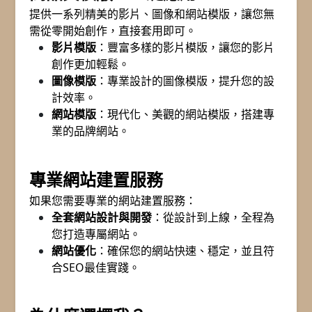
提供一系列精美的影片、圖像和網站模版，讓您無
需從零開始創作，直接套用即可。
影片模版
：豐富多樣的影片模版，讓您的影片
創作更加輕鬆。
圖像模版
：專業設計的圖像模版，提升您的設
計效率。
網站模版
：現代化、美觀的網站模版，搭建專
業的品牌網站。
專業網站建置服務
如果您需要專業的網站建置服務：
全套網站設計與開發
：從設計到上線，全程為
您打造專屬網站。
網站優化
：確保您的網站快速、穩定，並且符
合SEO最佳實踐。