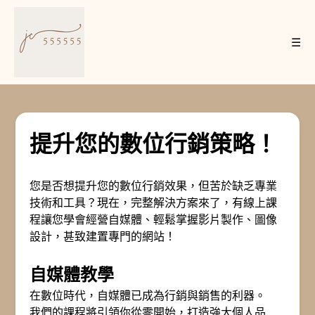
☰
提升您的數位行銷策略！
您是否想提升您的數位行銷效果，但苦於缺乏專業
技術和工具？現在，完整解決方案來了，有線上課
程讓您學會經營自媒體、輕鬆掌握影片製作、圖像
設計，甚致建置專門的網站！
自媒體教學
在數位時代，自媒體已成為行銷與銷售的利器。
我們的課程將引領你從零開始，打造強大個人品