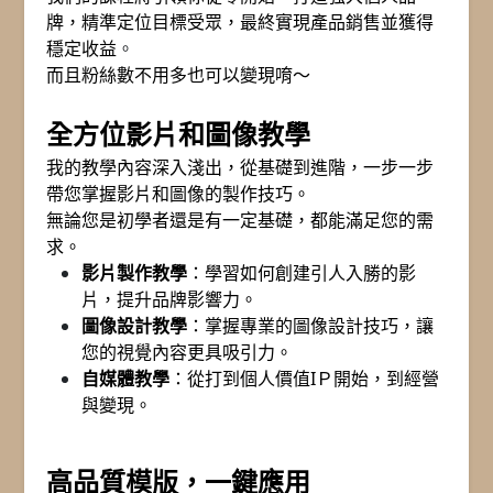
牌，精準定位目標受眾，最終實現產品銷售並獲得
穩定收益
。
而且粉絲數不用多也可以變現唷～
全方位影片和圖像教學
我的教學內容深入淺出，從基礎到進階，一步一步
帶您掌握影片和圖像的製作技巧。
無論您是初學者還是有一定基礎，都能滿足您的需
求。
影片製作教學
：學習如何創建引人入勝的影
片，提升品牌影響力。
圖像設計教學
：掌握專業的圖像設計技巧，讓
您的視覺內容更具吸引力。
自媒體教學
：從打到個人價值IＰ開始，到經營
與變現。
高品質模版，一鍵應用