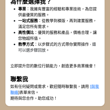
為什麼選擇我？
專業
：我擁有豐富的經驗和專業技術，為您提
供最優質的服務。
一站式服務
：從教學到模版，再到建置服務，
滿足您所有需求。
高性價比
：優質的服務和產品，價格合理，讓
您物超所值。
教學方式
：以步驟式的方式帶你實際操作
還
，
可以選步驟回放
。
立即提升您的數位行銷能力，創造更多商業機會！
聯繫我
如有任何疑問或需求，歡迎隨時聯繫我，請用
[
與我
聯絡
]表單來信。
​期待與您合作，助您成功！